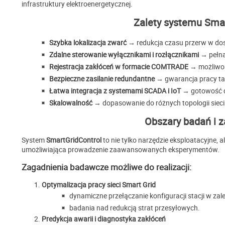
infrastruktury elektroenergetycznej.
Zalety systemu Sma
Szybka lokalizacja zwarć
→ redukcja czasu przerw w dos
Zdalne sterowanie wyłącznikami i rozłącznikami
→ pełna 
Rejestracja zakłóceń w formacie COMTRADE
→ możliwość
Bezpieczne zasilanie redundantne
→ gwarancja pracy ta
Łatwa integracja z systemami SCADA i IoT
→ gotowość do
Skalowalność
→ dopasowanie do różnych topologii sieci i 
Obszary badań i 
System
SmartGridControl
to nie tylko narzędzie eksploatacyjne, 
umożliwiająca prowadzenie zaawansowanych eksperymentów.
Zagadnienia badawcze możliwe do realizacji:
Optymalizacja pracy sieci Smart Grid
dynamiczne przełączanie konfiguracji stacji w zale
badania nad redukcją strat przesyłowych.
Predykcja awarii i diagnostyka zakłóceń