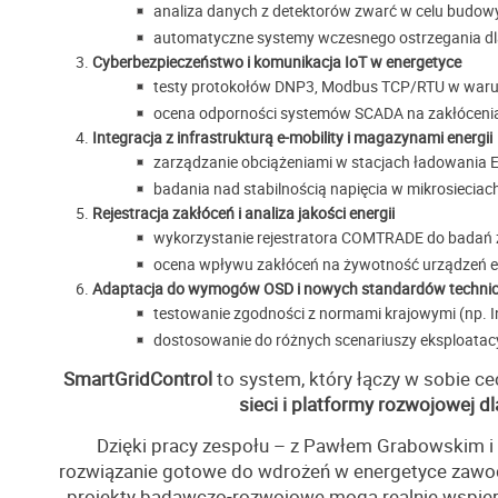
analiza danych z detektorów zwarć w celu budow
automatyczne systemy wczesnego ostrzegania dl
Cyberbezpieczeństwo i komunikacja IoT w energetyce
testy protokołów DNP3, Modbus TCP/RTU w waru
ocena odporności systemów SCADA na zakłócenia 
Integracja z infrastrukturą e-mobility i magazynami energii
zarządzanie obciążeniami w stacjach ładowania E
badania nad stabilnością napięcia w mikrosieciac
Rejestracja zakłóceń i analiza jakości energii
wykorzystanie rejestratora COMTRADE do badań z
ocena wpływu zakłóceń na żywotność urządzeń e
Adaptacja do wymogów OSD i nowych standardów techni
testowanie zgodności z normami krajowymi (np. 
dostosowanie do różnych scenariuszy eksploatac
SmartGridControl
to system, który łączy w sobie c
sieci i platformy rozwojowej dl
Dzięki pracy zespołu – z Pawłem Grabowskim i
rozwiązanie gotowe do wdrożeń w energetyce zawod
projekty badawczo-rozwojowe mogą realnie wspie