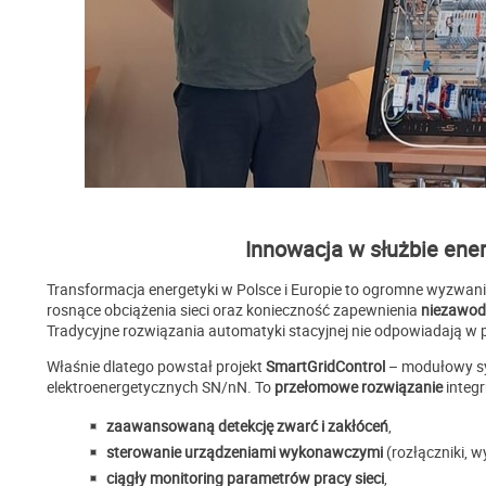
Innowacja w służbie ener
Transformacja energetyki w Polsce i Europie to ogromne wyzwani
rosnące obciążenia sieci oraz konieczność zapewnienia
niezawodn
Tradycyjne rozwiązania automatyki stacyjnej nie odpowiadają w 
Właśnie dlatego powstał projekt
SmartGridControl
– modułowy sys
elektroenergetycznych SN/nN. To
przełomowe rozwiązanie
integr
zaawansowaną detekcję zwarć i zakłóceń
,
sterowanie urządzeniami wykonawczymi
(rozłączniki, wy
ciągły monitoring parametrów pracy sieci
,