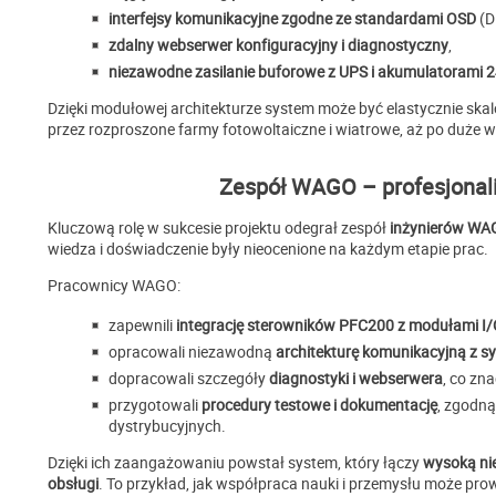
interfejsy komunikacyjne zgodne ze standardami OSD
(D
zdalny webserwer konfiguracyjny i diagnostyczny
,
niezawodne zasilanie buforowe z UPS i akumulatorami 
Dzięki modułowej architekturze system może być elastycznie ska
przez rozproszone farmy fotowoltaiczne i wiatrowe, aż po duże w
Zespół WAGO – profesjonal
Kluczową rolę w sukcesie projektu odegrał zespół
inżynierów W
wiedza i doświadczenie były nieocenione na każdym etapie prac.
Pracownicy WAGO:
zapewnili
integrację sterowników PFC200 z modułami I
opracowali niezawodną
architekturę komunikacyjną z 
dopracowali szczegóły
diagnostyki i webserwera
, co zn
przygotowali
procedury testowe i dokumentację
, zgodn
dystrybucyjnych.
Dzięki ich zaangażowaniu powstał system, który łączy
wysoką nie
obsługi
. To przykład, jak współpraca nauki i przemysłu może pro