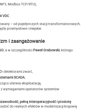
NP3, Modbus TCP/RTU),
24 VDC
.
lowany – od pojedynczych stacji transformatorowych,
ęzły przemysłowe i miejskie.
izm i zaangażowanie
AGO
, a w szczególności
Paweł Grabowski
, którego
/O
i detektorami zwarć,
systemami SCADA
,
acząco ułatwia eksploatację,
ą z wymaganiami operatorów systemów
zawodność, pełną interoperacyjność i prostotę
wadzić do realnych efektów w modernizacji krajowej