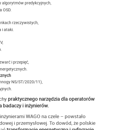
y algorytmów predykcyjnych,
a OSD.
nkach rzeczywistych,
i ataki.
V,
h.
warć i przepięć,
nergetycznych.
cznych
Innogy NS/ST/2020/11),
yjnych.
echy
praktycznego narzędzia dla operatorów
a badaczy i inżynierów
.
 inżynierami WAGO na czele – powstało
owej i przemysłowej. To dowód, że polskie
rać
transformację energetyczną i cyfryzację