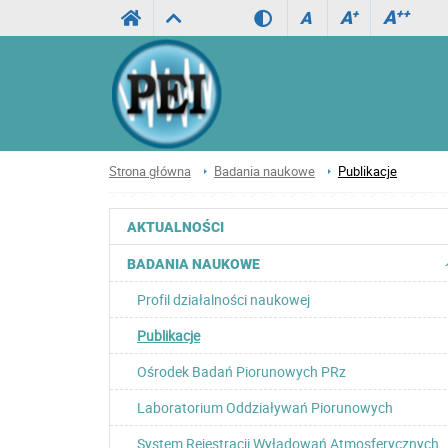
A
++
A
+
A
Strona główna
Badania naukowe
Publikacje
AKTUALNOŚCI
BADANIA NAUKOWE
Profil działalności naukowej
Publikacje
Ośrodek Badań Piorunowych PRz
Laboratorium Oddziaływań Piorunowych
System Rejestracji Wyładowań Atmosferycznych